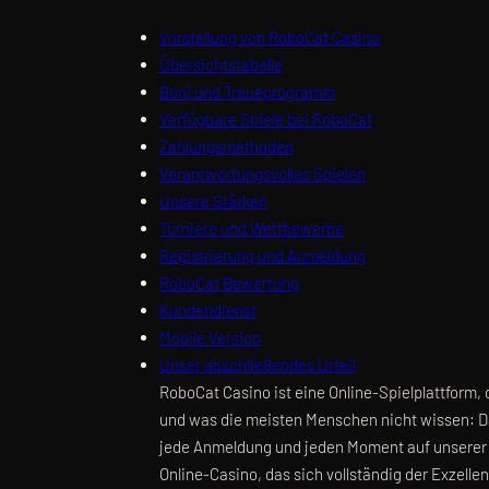
Vorstellung von RoboCat Casino
Übersichtstabelle
Boni und Treueprogramm
Verfügbare Spiele bei RoboCat
Zahlungsmethoden
Verantwortungsvolles Spielen
Unsere Stärken
Turniere und Wettbewerbe
Registrierung und Anmeldung
RoboCat Bewertung
Kundendienst
Mobile Version
Unser abschließendes Urteil
RoboCat Casino ist eine Online-Spielplattform, 
und was die meisten Menschen nicht wissen: Da
jede Anmeldung und jeden Moment auf unserer Pl
Online-Casino, das sich vollständig der Exzelle