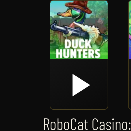
RoboCat Casino: