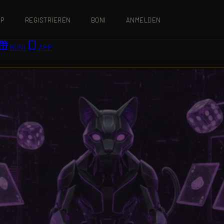
PP
REGISTRIEREN
BONI
ANMELDEN
BONI
APP