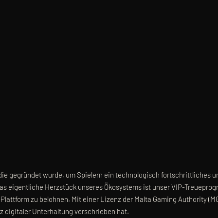
Chip Tower Challenge
0
0
Level:
/25
Best:
Safe Cracker
1
0
Lucky Plinko
0
10
Lock:
/3
Best:
Score:
/50
Balls:
Coin Flip Streak
0
0
Streak:
/8
Best:
Casino Pairs
1
60
0
s
Level:
/4
Pairs:
Diamond Mine
1
0
0
Level:
/4
Score:
Best:
100
Coins
die gegründet wurde, um Spielern ein technologisch fortschrittliches un
s eigentliche Herzstück unseres Ökosystems ist unser VIP-Treueprogra
attform zu belohnen. Mit einer Lizenz der Malta Gaming Authority (MGA)
nz digitaler Unterhaltung verschrieben hat.