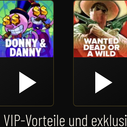
 VIP-Vorteile und exklu