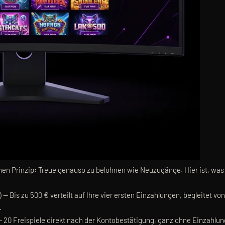
hen Prinzip: Treue genauso zu belohnen wie Neuzugänge. Hier ist, was 
)
— Bis zu 500 € verteilt auf Ihre vier ersten Einzahlungen, begleitet v
.
 20 Freispiele direkt nach der Kontobestätigung, ganz ohne Einzahlun